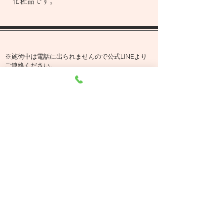
化粧品です。
※施術中は電話に出られませんので公式LINEより
ご連絡ください。
※常連様は共通パスワードを入力して、オンライン
予約画面へお進みください。
オンライン予約
公式LINE
マッサージのやり方について
ページトップ
アクセス
お肌について
ＰＯＬＩＣＹ
初めての方
ブログ
メニュー・料金
よくある質問
環境への取り組み