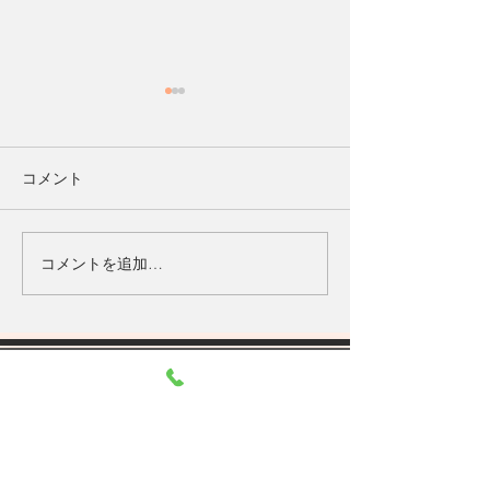
8月のおしらせ
予約について
こんにちは。 ソラールの下津
こんにちは SOLA
浦（フジセです） ＊＊＊＊＊
ル）の下津浦（藤瀬
コメント
＊＊＊＊＊＊＊＊＊＊ お知ら
ネット予約をなさ
せ① 60分コースのみのお受付
気づきかと思います
にさせていただきます。 お知
以上のコースが現
コメントを追加…
らせ② 10/10まで続けるつも
なくなっておりま
りではありますが、 9/20頃で
誠に恐縮ですが私
ご予約は閉め切ろうと思いま
題により お受け
す。...
を90分までに制限
す。...
※施術中は電話に出られませんので公式LINEより
ご連絡ください。
※常連様は共通パスワードを入力して、オンライン
予約画面へお進みください。