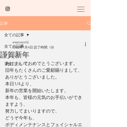
記事
全ての記事
ewsnworld
全ての記事
2022年1月4日
読了時間: 1分
謹賀新年
メニュー
あけましておめでとうございます。
手技について
旧年もたくさんのご愛顧賜りまして、
ありがとうございました。
本日1/4より、
新年の営業を開始いたします。
本年も、皆様の元気のお手伝いができ
ますよう、
努力してまいりますので、
どうぞ今年も、
ボディメンテナンスとフェイシャルエ