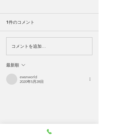
8月のおしらせ
予約について
こんにちは。 ソラールの下津
こんにちは SOLA
浦（フジセです） ＊＊＊＊＊
ル）の下津浦（藤瀬
1件のコメント
＊＊＊＊＊＊＊＊＊＊ お知ら
ネット予約をなさ
せ① 60分コースのみのお受付
気づきかと思います
にさせていただきます。 お知
以上のコースが現
コメントを追加…
らせ② 10/10まで続けるつも
なくなっておりま
りではありますが、 9/20頃で
誠に恐縮ですが私
最新順
ご予約は閉め切ろうと思いま
題により お受け
す。...
を90分までに制限
ewsnworld
す。...
2020年5月28日