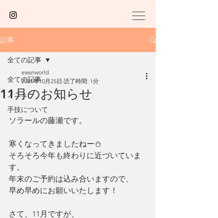
記事
全ての記事
ewsnworld
全ての記事
2021年10月25日
読了時間: 1分
11月のお知らせ
メニュー
手技について
ソラールの藤瀬です。
寒くなってきましたねー⛄️
そろそろ今年も終わりに近づいていま
す。
年末のご予約は込み合いますので、
早め早めにお願いいたします！
さて、11月ですが、