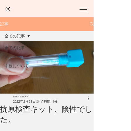
記事
全ての記事
全ての記事
メニュー
手技について
ewsnworld
2022年2月21日
読了時間: 1分
抗原検査キット、陰性でし
た。